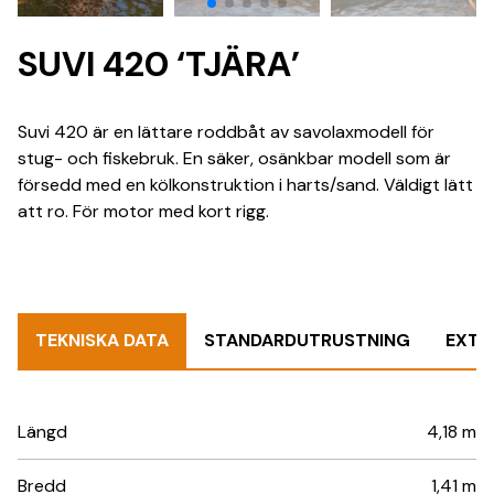
SUVI 420 ‘TJÄRA’
Suvi 420 är en lättare roddbåt av savolaxmodell för
stug- och fiskebruk. En säker, osänkbar modell som är
försedd med en kölkonstruktion i harts/sand. Väldigt lätt
att ro. För motor med kort rigg.
TEKNISKA DATA
STANDARDUTRUSTNING
EXTR
Längd
4,18 m
Bredd
1,41 m