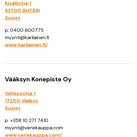
Kisällintie 1
63700 ÄHTÄRI
Suomi
p. 0400 600775
myynti@karilainen.fi
www.karilainen.fi/
Vääksyn Konepiste Oy
Vehkoontie 1
17200 Vääksy
Suomi
p. +358 10 271 7410
myynti@venekauppa.com
www.venekauppa.com/