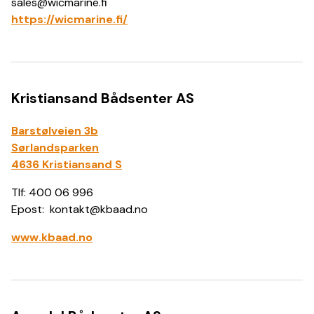
sales@wicmarine.fi
https://wicmarine.fi/
Kristiansand Bådsenter AS
Barstølveien 3b
Sørlandsparken
4636 Kristiansand S
Tlf: 400 06 996
Epost: kontakt@kbaad.no
www.kbaad.no