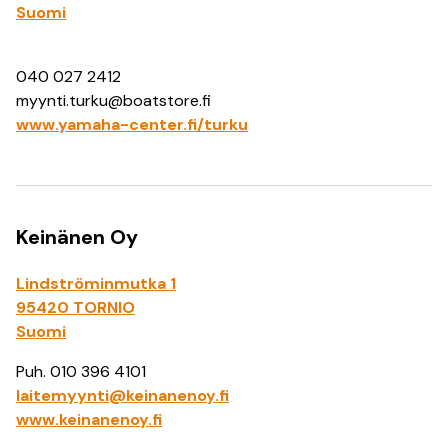
Suomi
040 027 2412
myynti.turku@boatstore.fi
www.yamaha-center.fi/turku
Keinänen Oy
Lindströminmutka 1
95420 TORNIO
Suomi
Puh. 010 396 4101
laitemyynti@keinanenoy.fi
www.keinanenoy.fi