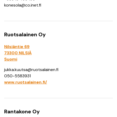
konesola@co.inet.fi
Ruotsalainen Oy
Nilsiäntie 69
73300 NILSIÄ
Suomi
jukka.kuutsa@ruotsalainen.fi
050-5583931
www.ruotsalainen.fi/
Rantakone Oy