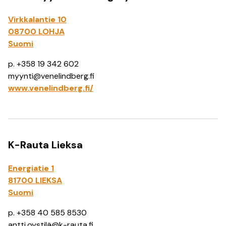
Virkkalantie 10
08700 LOHJA
Suomi
p. +358 19 342 602
myynti@venelindberg.fi
www.venelindberg.fi/
K-Rauta Lieksa
Energiatie 1
81700 LIEKSA
Suomi
p. +358 40 585 8530
antti.oystilä@k-rauta.fi