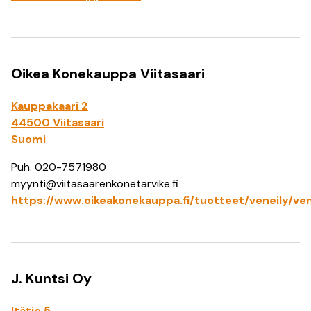
Oikea Konekauppa Viitasaari
Kauppakaari 2
44500 Viitasaari
Suomi
Puh. 020-7571980
myynti@viitasaarenkonetarvike.fi
https://www.oikeakonekauppa.fi/tuotteet/veneily/ve
J. Kuntsi Oy
Itätie 5