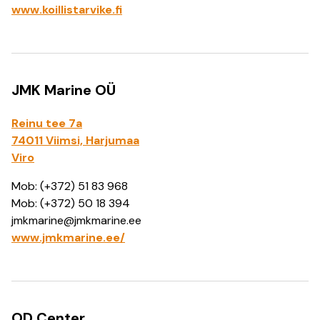
www.koillistarvike.fi
JMK Marine OÜ
Reinu tee 7a
74011 Viimsi, Harjumaa
Viro
Mob: (+372) 51 83 968
Mob: (+372) 50 18 394
jmkmarine@jmkmarine.ee
www.jmkmarine.ee/
OD Center