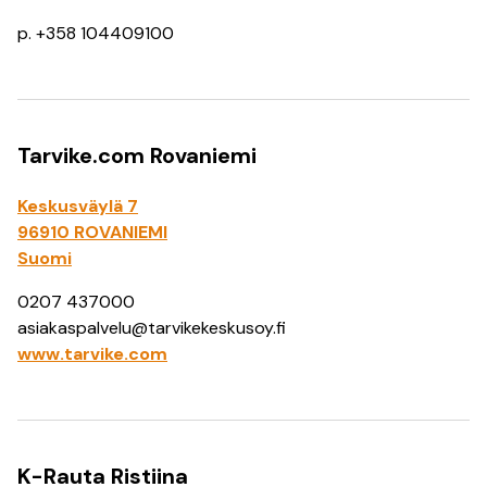
p. +358 104409100
Tarvike.com Rovaniemi
Keskusväylä 7
96910 ROVANIEMI
Suomi
0207 437000
asiakaspalvelu@tarvikekeskusoy.fi
www.tarvike.com
K-Rauta Ristiina