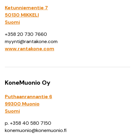
Ketunniementie 7
50130 MIKKELI
Suomi
+358 20 730 7660
myynti@rantakone.com
www.rantakone.com
KoneMuonio Oy
Puthaanrannantie 6
99300 Mu
onio
Suomi
p. +358 40 580 7150
konemuonio@konemuonio.fi