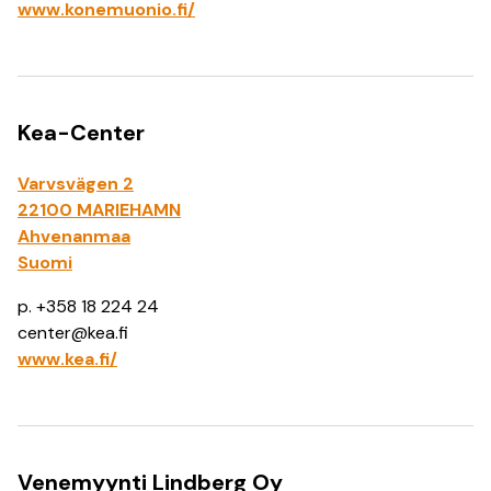
www.konemuonio.fi/
Kea-Center
Varvsvägen 2
22100 MARIEHAMN
Ahvenanmaa
Suomi
p. +358 18 224 24
center@kea.fi
www.kea.fi/
Venemyynti Lindberg Oy