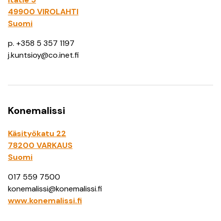
49900 VIROLAHTI
Suomi
p. +358 5 357 1197
j.kuntsioy@co.inet.fi
Konemalissi
Käsityökatu 22
78200 VARKAUS
Suomi
017 559 7500
konemalissi@konemalissi.fi
www.konemalissi.fi