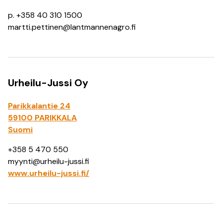
p. +358 40 310 1500
martti.pettinen@lantmannenagro.fi
Urheilu-Jussi Oy
Parikkalantie 24
59100 PARIKKALA
Suomi
+358 5 470 550
myynti@urheilu-jussi.fi
www.urheilu-jussi.fi/