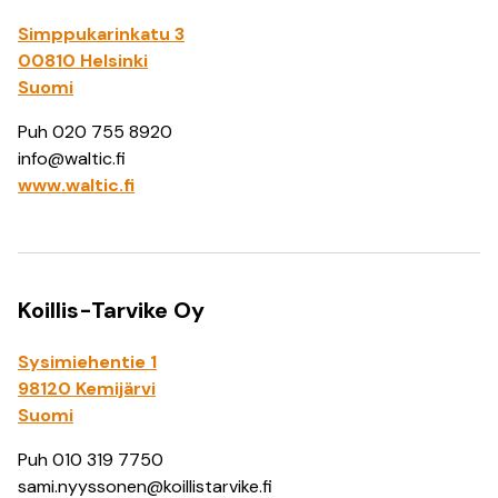
Simppukarinkatu 3
00810 Helsinki
Suomi
Puh 020 755 8920
info@waltic.fi
www.waltic.fi
Koillis-Tarvike Oy
Sysimiehentie 1
98120 Kemijärvi
Suomi
Puh 010 319 7750
sami.nyyssonen@koillistarvike.fi