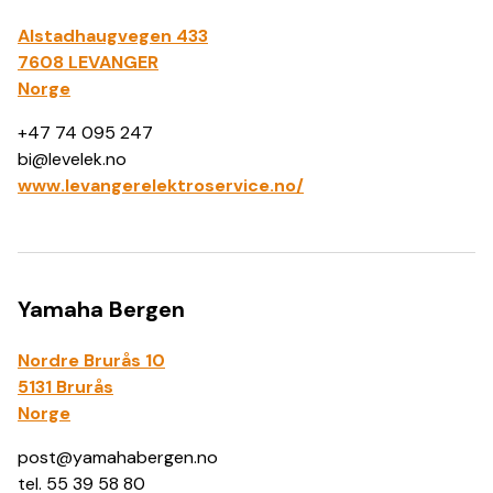
Alstadhaugvegen 433
7608 LEVANGER
Norge
+47 74 095 247
bi@levelek.no
www.levangerelektroservice.no/
Yamaha Bergen
Nordre Brurås 10
5131 Brurås
Norge
​post@yamahabergen.no
tel. 55 39 58 80