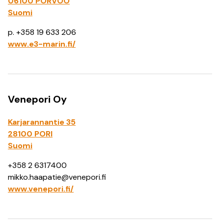
06100 PORVOO
Suomi
p. +358 19 633 206
www.e3-marin.fi/
Venepori Oy
Karjarannantie 35
28100 PORI
Suomi
+358 2 6317400
mikko.haapatie@venepori.fi
www.venepori.fi/