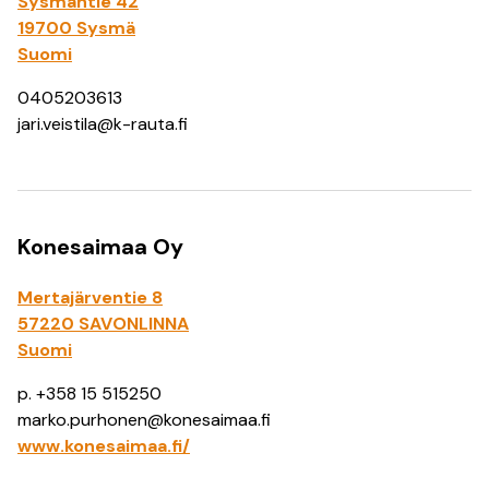
Sysmäntie 42
19700 Sysmä
Suomi
0405203613
jari.veistila@k-rauta.fi
Konesaimaa Oy
Mertajärventie 8
57220 SAVONLINNA
Suomi
p. +358 15 515250
marko.purhonen@konesaimaa.fi
www.konesaimaa.fi/