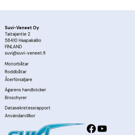
Suvi-Veneet Oy
Taitajantie 2
58410 Haapakallio
FINLAND
suvi@suvi-veneet.fi
Motorbåtar
Roddbåtar
Återförsäljare
Ägarens handböcker
Broschyrer
Datasekretessrapport
Användarvillkor
Facebook
YouTub