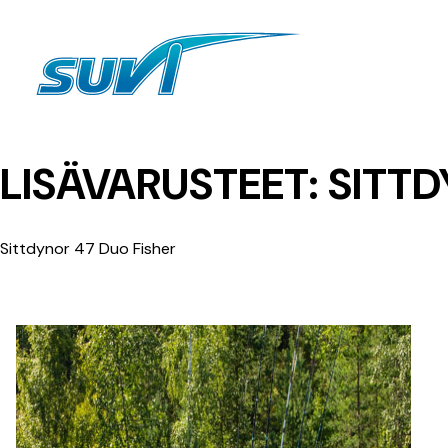
Siirry
sisältöön
LISÄVARUSTEET:
SITTD
Sittdynor 47 Duo Fisher