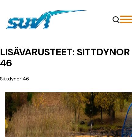
Siirry
sisältöön
LISÄVARUSTEET:
SITTDYNOR
46
Sittdynor 46