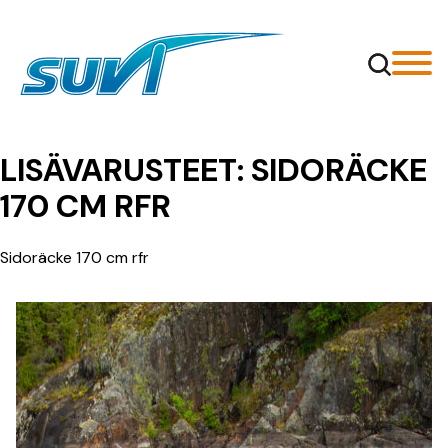
Siirry
sisältöön
LISÄVARUSTEET:
SIDORÄCKE
170 CM RFR
Sidoräcke 170 cm rfr