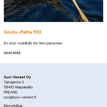
Soutu-Palta 510
En stor roddbåt för fem personer.
02.01.2025
Suvi-Veneet Oy
Taitajantie 2
58410 Haapakallio
FINLAND
suvi@suvi-veneet.fi
Motorbåtar