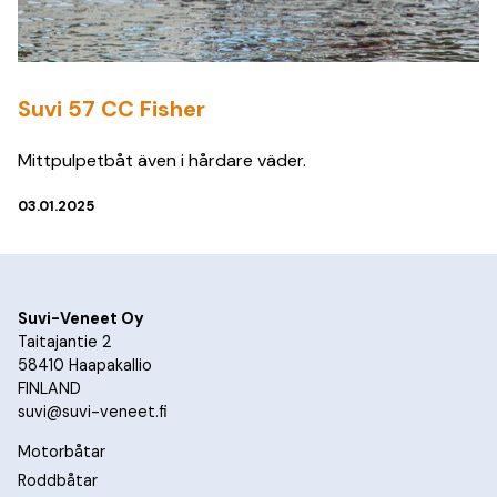
Suvi 57 CC Fisher
Mittpulpetbåt även i hårdare väder.
03.01.2025
Suvi-Veneet Oy
Taitajantie 2
58410 Haapakallio
FINLAND
suvi@suvi-veneet.fi
Motorbåtar
Roddbåtar