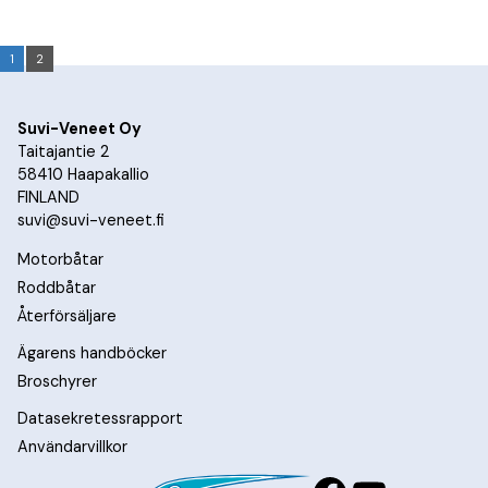
1
2
Suvi-Veneet Oy
Taitajantie 2
58410 Haapakallio
FINLAND
suvi@suvi-veneet.fi
Motorbåtar
Roddbåtar
Återförsäljare
Ägarens handböcker
Broschyrer
Datasekretessrapport
Användarvillkor