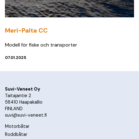
Meri-Palta CC
Modell för fiske och transporter
07.01.2025
Suvi-Veneet Oy
Taitajantie 2
58410 Haapakallio
FINLAND
suvi@suvi-veneet.fi
Motorbåtar
Roddbåtar